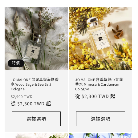
特價
JO MALONE 鼠尾草與海鹽香
JO MALONE 含羞草與小荳蔻
水 Wood Sage & Sea Salt
香水 Mimosa & Cardamom
Cologne
Cologne
定
售
定
從 $2,300 TWD 起
$2,900 TWD
價
從 $2,300 TWD 起
價
價
選擇選項
選擇選項