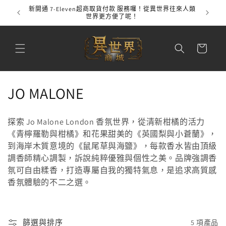
跳至內
新開通 7-Eleven超商取貨付款 服務囉！從異世界往來人類
全館
容
世界更方便了呢！
購
物
車
商
JO MALONE
品
探索 Jo Malone London 香氛世界，從清新柑橘的活力
系
《青檸羅勒與柑橘》和花果甜美的《英國梨與小蒼蘭》，
到海岸木質意境的《鼠尾草與海鹽》，每款香水皆由頂級
列
調香師精心調製，訴說純粹優雅與個性之美。品牌強調香
:
氛可自由糅香，打造專屬自我的獨特氣息，是追求高質感
香氛體驗的不二之選。
篩選與排序
5 項產品