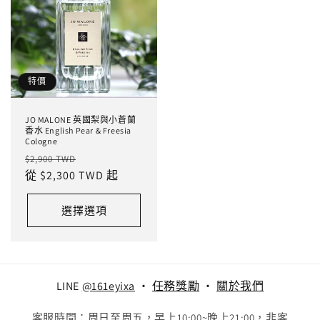
特價
JO MALONE 英國梨與小蒼蘭
香水 English Pear & Freesia
Cologne
定
售
$2,900 TWD
價
從 $2,300 TWD 起
價
選擇選項
LINE
@161eyixa
‧
任務獎勵
‧
關於我們
客服時間：周日至周五，早上10:00~晚上21:00，非客