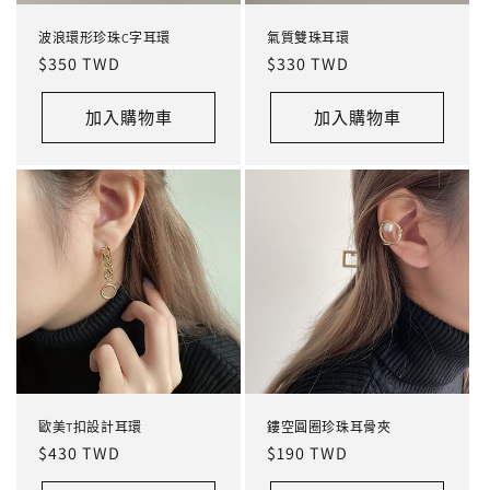
波浪環形珍珠C字耳環
氣質雙珠耳環
定
$350 TWD
定
$330 TWD
價
價
加入購物車
加入購物車
歐美T扣設計耳環
鏤空圓圈珍珠耳骨夾
定
$430 TWD
定
$190 TWD
價
價