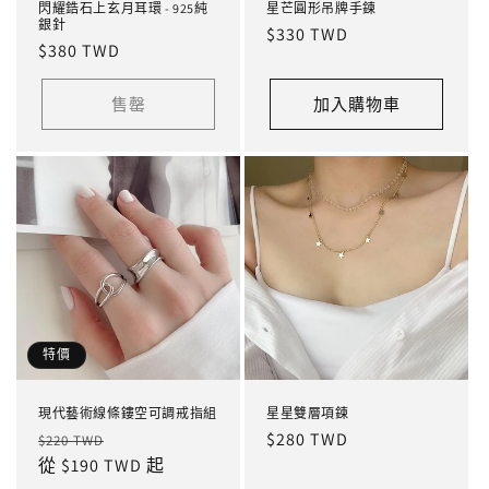
閃耀鋯石上玄月耳環 - 925純
星芒圓形吊牌手鍊
銀針
定
$330 TWD
定
$380 TWD
價
價
售罄
加入購物車
特價
現代藝術線條鏤空可調戒指組
星星雙層項鍊
定
售
定
$280 TWD
$220 TWD
價
從 $190 TWD 起
價
價