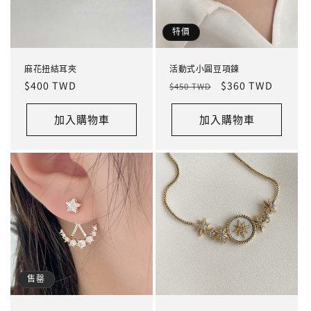
特價
麻花扭結耳夾
活動式小圓豆項鍊
定
$400 TWD
定
售
$360 TWD
$450 TWD
價
價
價
加入購物車
加入購物車
售罄