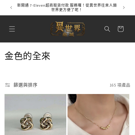
跳至內
新開通 7-Eleven超商取貨付款 服務囉！從異世界往來人類
全館
容
世界更方便了呢！
購
物
車
商
金色的全來
品
系
篩選與排序
165 項產品
列
: