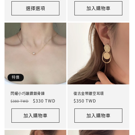
選擇選項
加入購物車
特價
閃耀小巧鑲鑽鎖骨鍊
復古金幣鏤空耳環
定
售
$330 TWD
定
$350 TWD
$380 TWD
價
價
價
加入購物車
加入購物車