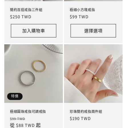
簡約百搭戒指三件組
極細小方塊戒指
定
$250 TWD
定
$99 TWD
價
價
加入購物車
選擇選項
特價
極細圓珠戒指可調戒指
珍珠簡約戒指兩件組
定
售
定
$190 TWD
$99 TWD
價
從 $88 TWD 起
價
價