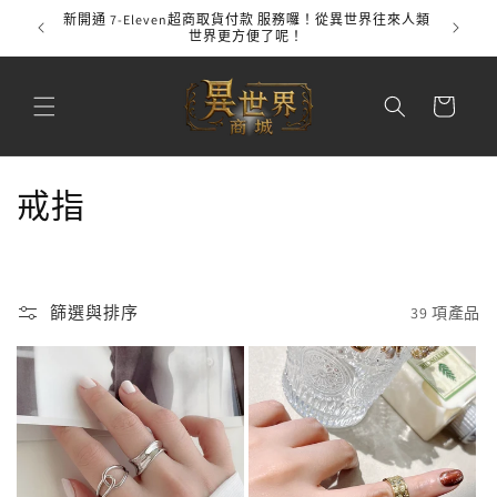
跳至內
新開通 7-Eleven超商取貨付款 服務囉！從異世界往來人類
全館
容
世界更方便了呢！
購
物
車
商
戒指
品
系
篩選與排序
39 項產品
列
: