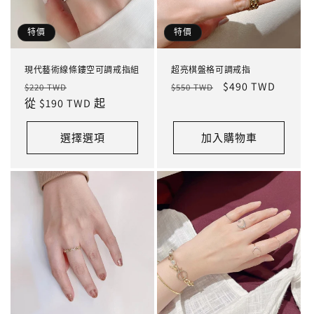
特價
特價
現代藝術線條鏤空可調戒指組
超亮棋盤格可調戒指
定
售
定
售
$490 TWD
$220 TWD
$550 TWD
價
從 $190 TWD 起
價
價
價
選擇選項
加入購物車