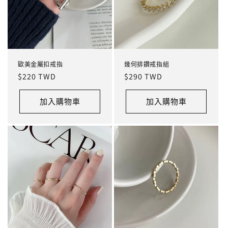
歐美金屬扣戒指
幾何排鑽戒指組
定
$220 TWD
定
$290 TWD
價
價
加入購物車
加入購物車