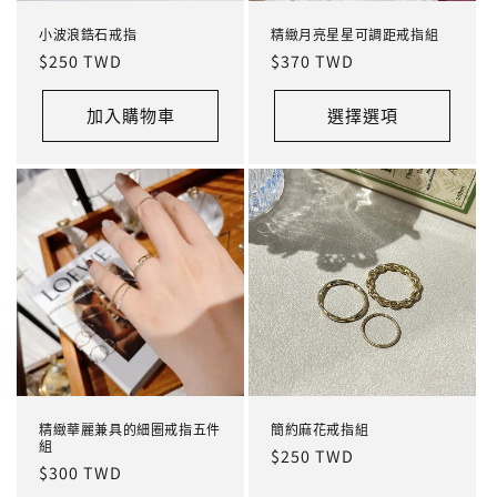
小波浪鋯石戒指
精緻月亮星星可調距戒指組
定
$250 TWD
定
$370 TWD
價
價
加入購物車
選擇選項
精緻華麗兼具的細圈戒指五件
簡約麻花戒指組
組
定
$250 TWD
定
$300 TWD
價