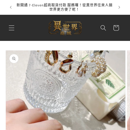
跳至內
新開通 7-Eleven超商取貨付款 服務囉！從異世界往來人類
全館
容
世界更方便了呢！
購
物
車
略過產
品資訊