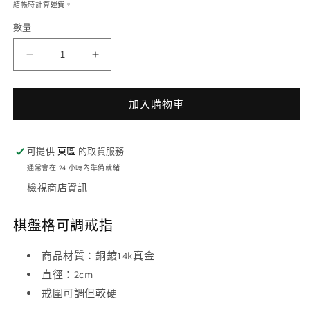
價
價
媒
結帳時計算
運費
。
體
數量
檔
案
1
2
超
超
亮
亮
棋
棋
加入購物車
盤
盤
格
格
可提供
東區
的取貨服務
可
可
通常會在 24 小時內準備就緒
調
調
檢視商店資訊
戒
戒
指
指
棋盤格可調戒指
數
數
量
量
商品材質
：
銅鍍14k真金
減
增
直徑
：
2cm
少
加
戒圍可調但較硬