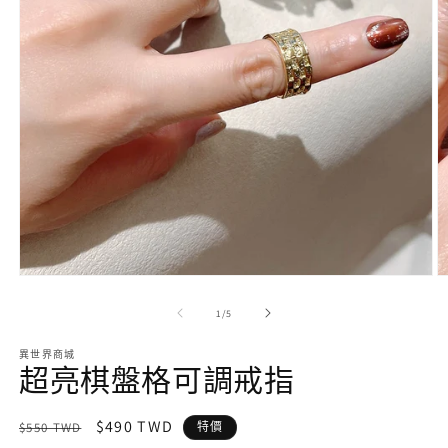
在
互
/
1
/
5
動
視
異世界商城
窗
超亮棋盤格可調戒指
中
開
啟
定
售
$490 TWD
$550 TWD
特價
多