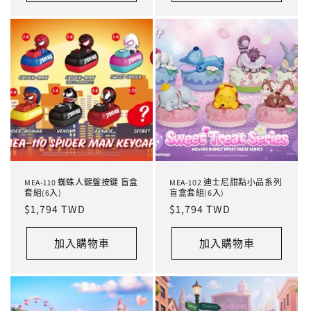
MEA-110 蜘蛛人鍵盤按鍵 盲盒
MEA-102 迪士尼甜點小品系列
套組(6入)
盲盒套組(6入)
定
$1,794 TWD
定
$1,794 TWD
價
價
加入購物車
加入購物車