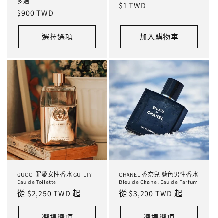
多選
定
$1 TWD
定
$900 TWD
價
價
選擇選項
加入購物車
GUCCI 罪愛女性香水 GUILTY
CHANEL 香奈兒 藍色男性香水
Eau de Toilette
Bleu de Chanel Eau de Parfum
定
從 $2,250 TWD 起
定
從 $3,200 TWD 起
價
價
選擇選項
選擇選項