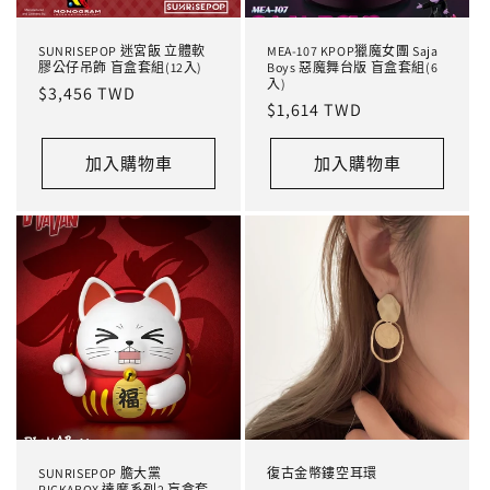
SUNRISEPOP 迷宮飯 立體軟
MEA-107 KPOP獵魔女團 Saja
膠公仔吊飾 盲盒套組(12入)
Boys 惡魔舞台版 盲盒套組(6
入)
定
$3,456 TWD
定
$1,614 TWD
價
價
加入購物車
加入購物車
SUNRISEPOP 膽大黨
復古金幣鏤空耳環
PICKABOX 達摩系列2 盲盒套