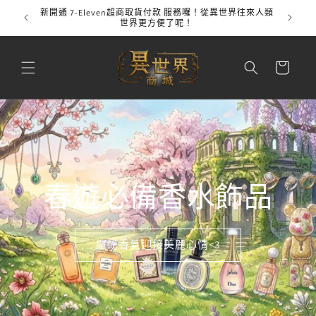
跳至內
新開通 7-Eleven超商取貨付款 服務囉！從異世界往來人類
全館
容
世界更方便了呢！
購
物
車
春遊必備香水飾品
繽紛香氣迎接美麗心情<3