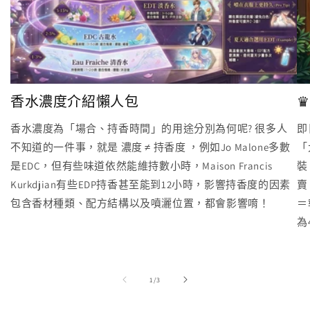
香水濃度介紹懶人包
♛
香水濃度為「場合、持香時間」的用途分別為何呢? 很多人
即
不知道的一件事，就是 濃度 ≠ 持香度 ，例如Jo Malone多數
「
是EDC，但有些味道依然能維持數小時，Maison Francis
裝
Kurkdjian有些EDP持香甚至能到12小時，影響持香度的因素
賣
包含香材種類、配方結構以及噴灑位置，都會影響唷！
＝
為
/
1
/
3