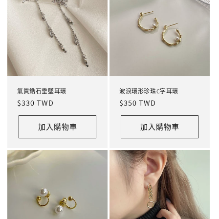
氣質鋯石垂墜耳環
波浪環形珍珠C字耳環
定
$330 TWD
定
$350 TWD
價
價
加入購物車
加入購物車