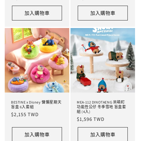
價
價
加入購物車
加入購物車
BESTINE x Disney 慵懶星期天
MEA-112 DINOTAENG 呆萌町
盲盒 6入套組
功能性公仔 冬季雪地 盲盒套
組 (4入)
定
$2,155 TWD
定
$1,596 TWD
價
價
加入購物車
加入購物車