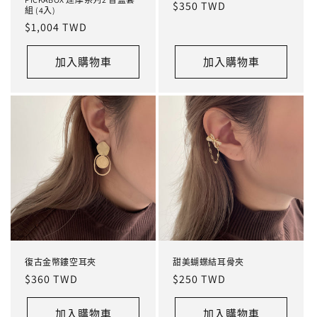
定
$350 TWD
組 (4入)
價
定
$1,004 TWD
價
加入購物車
加入購物車
復古金幣鏤空耳夾
甜美蝴蝶結耳骨夾
定
$360 TWD
定
$250 TWD
價
價
加入購物車
加入購物車