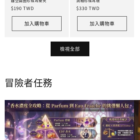
鏤空圓圈珍珠耳骨夾
滴釉珍珠耳環
定
$190 TWD
定
$330 TWD
價
價
加入購物車
加入購物車
檢視全部
冒險者任務