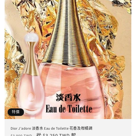
特價
Dior J'adore 淡香水 Eau de Toilette 花香及柑橘調
定
售
從 $3,250 TWD 起
$3,900 TWD