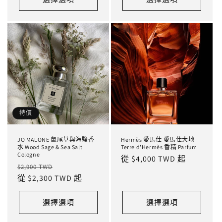
特價
JO MALONE 鼠尾草與海鹽香
Hermès 愛馬仕 愛馬仕大地
水 Wood Sage & Sea Salt
Terre d'Hermès 香精 Parfum
Cologne
定
從 $4,000 TWD 起
定
售
$2,900 TWD
價
價
從 $2,300 TWD 起
價
選擇選項
選擇選項