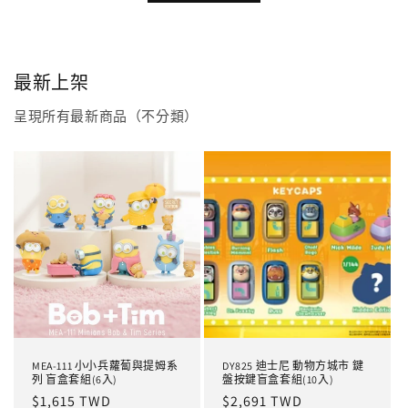
最新上架
呈現所有最新商品（不分類）
MEA-111 小小兵蘿蔔與提姆系
DY825 迪士尼 動物方城市 鍵
列 盲盒套組(6入)
盤按鍵盲盒套組(10入)
定
$1,615 TWD
定
$2,691 TWD