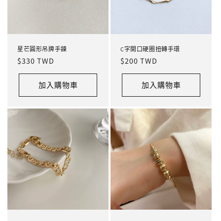
星芒圓形吊牌手鍊
C字開口硬圈扭轉手環
定
$330 TWD
定
$200 TWD
價
價
加入購物車
加入購物車