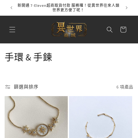
跳至內
新開通 7-Eleven超商取貨付款 服務囉！從異世界往來人類
全館
容
世界更方便了呢！
購
物
車
商
手環 & 手鍊
品
系
篩選與排序
6 項產品
列
: