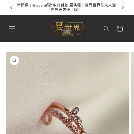
跳至內
新開通 7-Eleven超商取貨付款 服務囉！從異世界往來人類
全館
容
世界更方便了呢！
購
物
車
略過產
品資訊