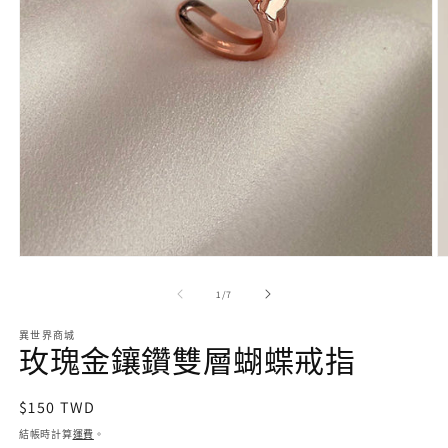
在
互
/
1
/
7
動
視
異世界商城
窗
玫瑰金鑲鑽雙層蝴蝶戒指
中
開
啟
定
$150 TWD
多
價
結帳時計算
運費
。
媒