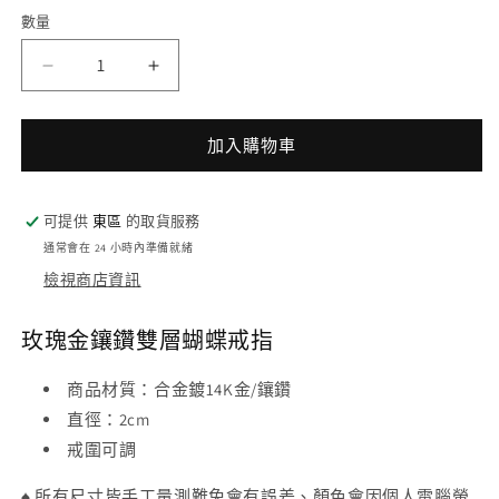
體
數量
檔
案
2
1
玫
玫
瑰
瑰
金
金
加入購物車
鑲
鑲
鑽
鑽
可提供
東區
的取貨服務
雙
雙
通常會在 24 小時內準備就緒
層
層
檢視商店資訊
蝴
蝴
蝶
蝶
玫瑰金鑲鑽雙層蝴蝶戒指
戒
戒
指
指
商品材質
：
合金鍍14K金/鑲鑽
數
數
直徑
：
2cm
量
量
戒圍可調
減
增
少
加
♠
所有尺寸皆手工量測難免會有誤差、顏色會因個人電腦螢