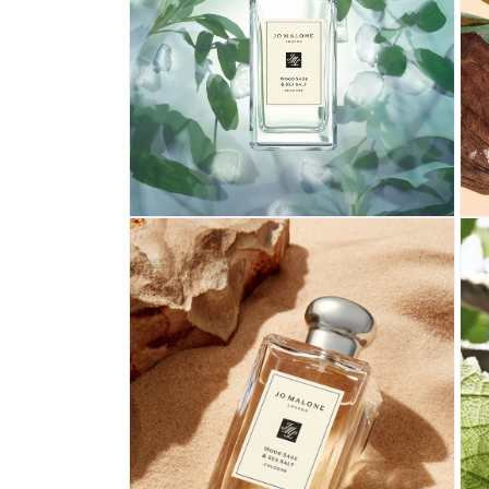
中
中
開
開
啟
啟
多
多
媒
媒
體
體
檔
檔
案
案
4
5
在
在
互
互
動
動
視
視
窗
窗
中
中
開
開
啟
啟
多
多
媒
媒
體
體
檔
檔
案
案