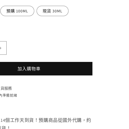
預購 100ML
現貨 30ML
JO
MALONE
鼠
加入購物車
尾
草
與
貨服務
海
時內準備就緒
鹽
香
水
7~14個工作天到貨！預購商品從國外代購，約
Wood
到貨！
Sage