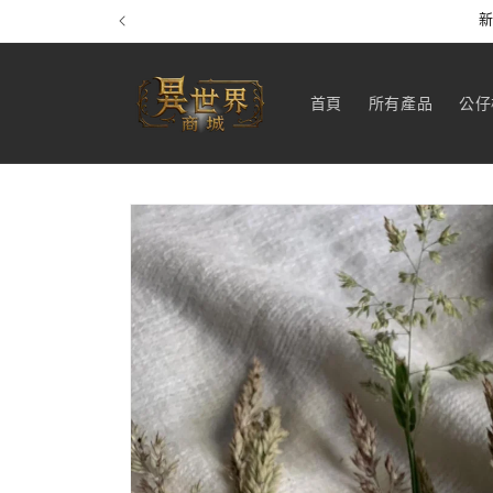
跳至內
新
容
首頁
所有產品
公仔
略過產
品資訊