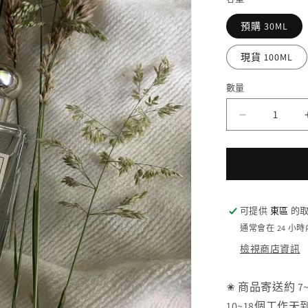
預購 30ML
現貨 100ML
數量
JO
MALONE
鼠
尾
草
與
可提供
東區
的取
海
通常會在 24 小
鹽
檢視商店資訊
香
水
✬ 商品寄送約 
Wood
10~18個工作天
Sage