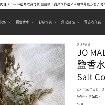
開通 7-Eleven超商取貨付款 服務囉！從異世界往來人類世界更方便了呢
模型
暢銷香水
彩妝保養
質感飾品
冒險者任務
異世界商城
JO M
鹽香水 W
Salt C
定
$
$2,900 TWD
價
結帳時計算
運費
。
容量