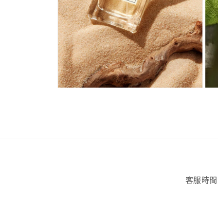
6
7
在
在
互
互
動
動
視
視
窗
窗
中
中
開
開
啟
啟
多
多
媒
媒
客服時間
體
體
檔
檔
案
案
8
9