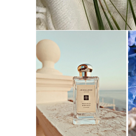
在
互
動
視
窗
中
開
啟
多
媒
體
檔
案
1