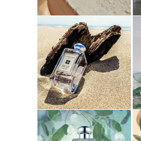
在
在
互
互
動
動
視
視
窗
窗
中
中
開
開
啟
啟
多
多
媒
媒
體
體
檔
檔
案
案
2
3
在
在
互
互
動
動
視
視
窗
窗