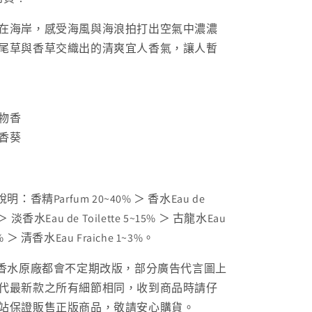
&amp;
Sea
在海岸，感受海風與海浪拍打出空氣中濃濃
Salt
尾草與香草交織出的清爽宜人香氣，讓人暫
Cologne
數
量
增
物香
加
香葵
速說明：香精
Parfum 20~40% ＞ 香水
Eau de
 ＞ 淡香水Eau de Toilette 5~15% ＞ 古龍水Eau
5% ＞ 清香水Eau Fraiche 1~3%。
品香水原廠都會不定期改版，部分廣告代言圖上
代最新款之所有細節相同，收到商品時請仔
站保證販售正版商品，敬請安心購貨。