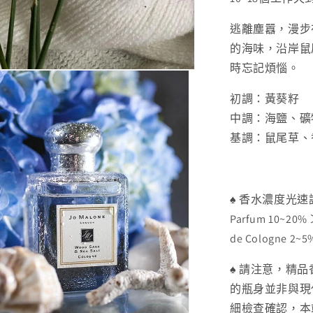
&amp;
Sea
逃離塵囂，漫步
Salt
的海味，沿岸鼠
Cologne
時忘記煩惱。
數
量
初調：黃葵籽
減
中調：海鹽、礦
少
基調：鼠尾草、
♠ 香水濃度光
Parfum 10~20%
de Cologne 2~
♠ 請注意，精
的瓶身並非與現
細檢查確認，本