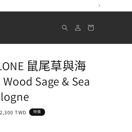
！
購
登
物
入
車
ALONE 鼠尾草與海
ood Sage & Sea
ologne
售
2,300 TWD
特價
價