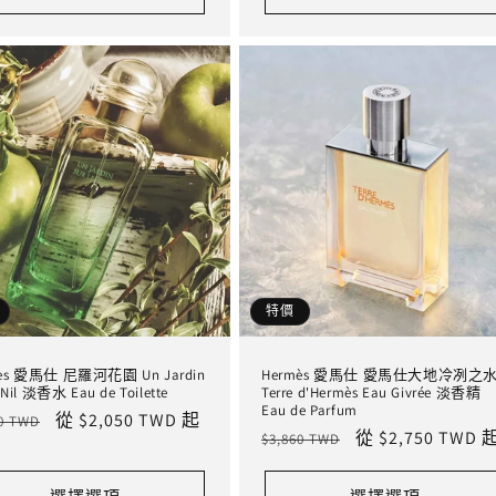
特價
ès 愛馬仕 尼羅河花園 Un Jardin
Hermès 愛馬仕 愛馬仕大地冷冽之
e Nil 淡香水 Eau de Toilette
Terre d'Hermès Eau Givrée 淡香精
Eau de Parfum
售
從 $2,050 TWD 起
70 TWD
定
售
從 $2,750 TWD 
$3,860 TWD
價
價
價