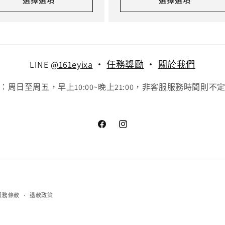
選擇選項
選擇選項
LINE
@161eyixa
‧
任務獎勵
‧
關於我們
：周日至周五，早上10:00~晚上21:00，非客服服務時間則不
Facebook
Instagram
付
服務條款
退款政策
款
方