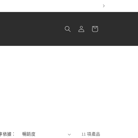
！
購
登
物
入
車
序依據：
11 項產品