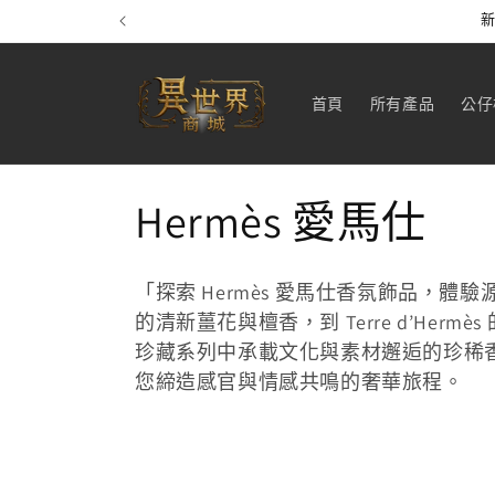
跳至內
新
容
首頁
所有產品
公仔
商
Hermès 愛馬仕
品
「探索 Hermès 愛馬仕香氛飾品，體驗
系
的清新薑花與檀香，到 Terre d’Hermè
珍藏系列中承載文化與素材邂逅的珍稀
列
您締造感官與情感共鳴的奢華旅程。
: