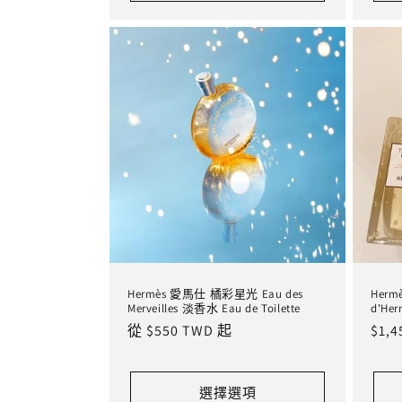
Hermès 愛馬仕 橘彩星光 Eau des
Her
Merveilles 淡香水 Eau de Toilette
d'H
定
從 $550 TWD 起
定
$1,
價
價
選擇選項