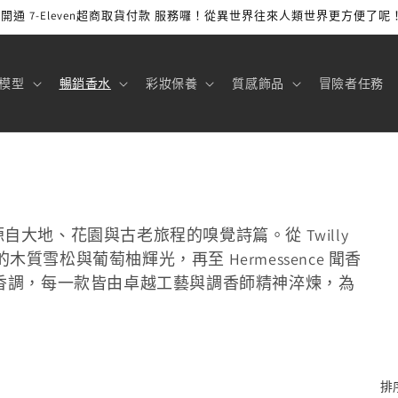
開通 7-Eleven超商取貨付款 服務囉！從異世界往來人類世界更方便了呢
模型
暢銷香水
彩妝保養
質感飾品
冒險者任務
源自大地、花園與古老旅程的嗅覺詩篇。從 Twilly
s 的木質雪松與葡萄柚輝光，再至 Hermessence 聞香
香調，每一款皆由卓越工藝與調香師精神淬煉，為
排