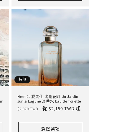
特價
根
Hermès 愛馬仕 潟湖花園 Un Jardin
er
sur la Lagune 淡香水 Eau de Toilette
定
售
從 $2,150 TWD 起
$2,870 TWD
價
價
選擇選項