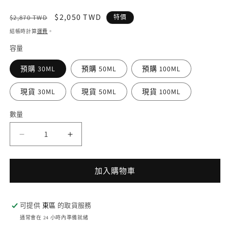
定
售
$2,050 TWD
$2,870 TWD
特價
價
價
結帳時計算
運費
。
容量
預購 30ML
預購 50ML
預購 100ML
現貨 30ML
現貨 50ML
現貨 100ML
數量
Hermès
Hermès
愛
愛
馬
馬
加入購物車
仕
仕
尼
尼
羅
羅
可提供
東區
的取貨服務
河
河
通常會在 24 小時內準備就緒