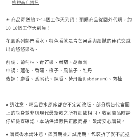
花
花
檢視商店資訊
園
園
Un
Un
✬ 商品寄送約 7~14個工作天到貨！預購商品從國外代購，約
Jardin
Jardin
10~18個工作天到貨！
sur
sur
le
le
花園系列熱門香水，特色香就是青芒果香與細膩的蓮花交織
Nil
Nil
出的悠悠果香~
淡
淡
香
香
前調：葡萄柚、青芒果、番茄、胡蘿蔔
水
水
中調：蓮花、香蒲、橙子、風信子、牡丹
Eau
Eau
後調：麝香、鳶尾花、線香、勞丹脂(Labdanum)、肉桂
de
de
Toilette
Toilette
數
數
量
量
♠ 請注意，精品香水原廠都會不定期改版，部分廣告代言圖
減
增
上的瓶身並非與現代最新款之所有細節相同，收到商品時請
少
加
仔細檢查確認，本站保證販售正版商品，敬請安心購貨。
♠ 購買香水請注意，鑑賞期並非試用期，包裝拆了就不能退