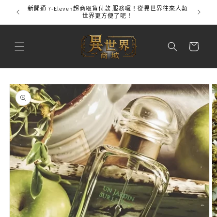
跳至內
新開通 7-Eleven超商取貨付款 服務囉！從異世界往來人類
全館
容
世界更方便了呢！
購
物
車
略過產
品資訊