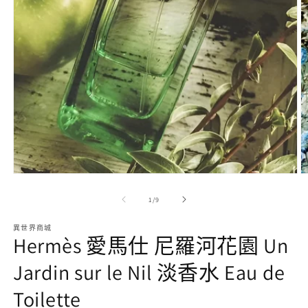
在
互
動
視
窗
中
開
啟
/
1
/
9
多
媒
異世界商城
體
2
Hermès 愛馬仕 尼羅河花園 Un
檔
案
Jardin sur le Nil 淡香水 Eau de
1
Toilette