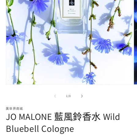
在
互
/
1
/
8
動
視
異世界商城
窗
JO MALONE 藍風鈴香水 Wild
中
開
Bluebell Cologne
啟
多