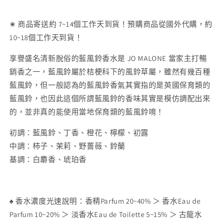
Bluebell
Bluebell
Cologne
Cologne
✬ 商品寄送約 7~14個工作天到貨！預購商品從國外代購，約
數
數
量
量
10~18個工作天到貨！
減
增
享譽盛名清新脫俗的藍風鈴香水是 JO MALONE 當家主打暢
少
加
銷香之一，藍風鈴屬於桔梗科下的風鈴草屬，雖然有幾百種
藍風鈴，但一般認為的藍風鈴香氣其實指的是英國保育類的
藍風鈴，也因此這個所謂藍風鈴的香味其實是模仿調配出來
的，並非真的能使用當地保育類的藍風鈴唷！
初調：
藍風鈴、丁香、橙花、檸檬、初露
中調：
柿子、茉莉、野薔薇、鈴蘭
基調：
白麝香、琥珀香
♠ 香水濃度光速說明：香精Parfum 20~40% ＞ 香水Eau de
Parfum 10~20% ＞ 淡香水Eau de Toilette 5~15% ＞ 古龍水