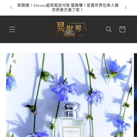
跳至內
新開通 7-Eleven超商取貨付款 服務囉！從異世界往來人類
全館
容
世界更方便了呢！
購
物
車
略過產
品資訊