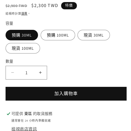
媒
定
售
$2,300 TWD
2
$2,900 TWD
特價
體
價
價
檔
結帳時計算
運費
。
案
容量
1
預購 30ML
預購 100ML
現貨 30ML
現貨 100ML
數量
JO
JO
MALONE
MALONE
藍
藍
加入購物車
風
風
鈴
鈴
香
香
可提供
東區
的取貨服務
水
水
通常會在 24 小時內準備就緒
Wild
Wild
檢視商店資訊