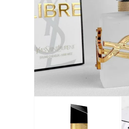
在
互
動
視
窗
中