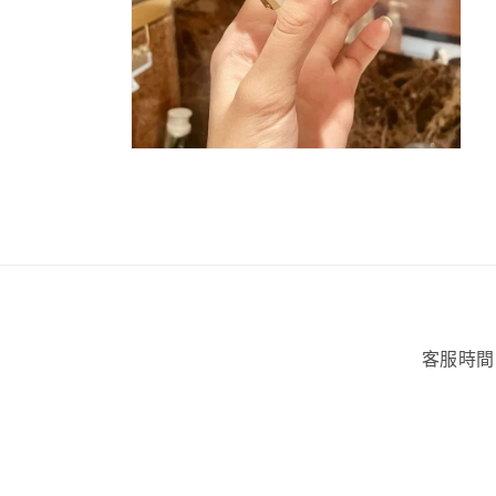
在
互
動
視
窗
中
開
啟
多
媒
客服時間
體
檔
案
4