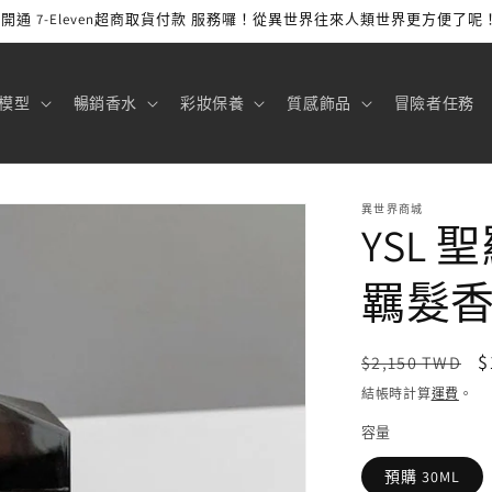
開通 7-Eleven超商取貨付款 服務囉！從異世界往來人類世界更方便了呢
模型
暢銷香水
彩妝保養
質感飾品
冒險者任務
異世界商城
YSL 
羈髮
定
$
$2,150 TWD
價
結帳時計算
運費
。
容量
預購 30ML