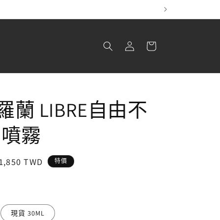
！
購
登
物
入
車
聖羅蘭 LIBRE自由不
香噴霧
售
1,850 TWD
特價
價
現貨 30ML