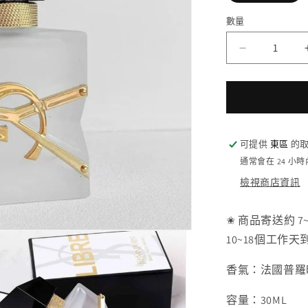
數量
YSL
聖
羅
蘭
LIBRE
自
可提供
東區
的取
由
通常會在 24 小
不
檢視商店資訊
羈
髮
✬ 商品寄送約 
香
10~18個工作天
噴
霧
香氣：法國普羅
數
容量：30ML
量