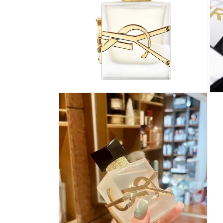
開
啟
多
媒
體
檔
案
1
在
在
互
互
動
動
視
視
窗
窗
中
中
開
開
啟
啟
多
多
媒
媒
體
體
檔
檔
案
案
2
3