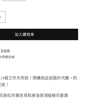
YSL
聖
羅
加入購物車
蘭
LIBRE
自
貨服務
由
時內準備就緒
不
羈
髮
7~14個工作天到貨！預購商品從國外代購，約
香
到貨！
噴
霧
旺斯紅伶薰衣草和摩洛哥頂級橙花香調
數
量