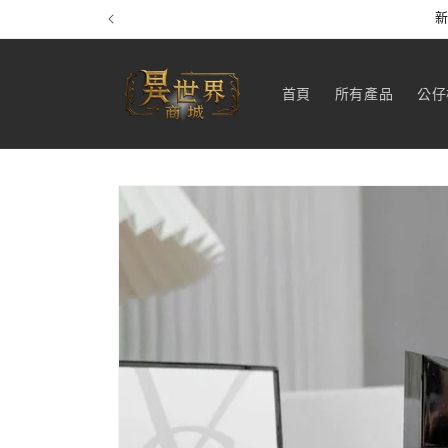
跳至內
新
容
首頁
所有產品
公仔
略過產
品資訊