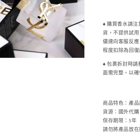
減
少
♠ 購買香水請
貨，不提供試用
儘速向客服反應
程度扣除為回復
♠ 包裹拆封時
面需完整，以確
商品特色：產品
貨源：國外代購
保存期限：5年
請勿將產品放在