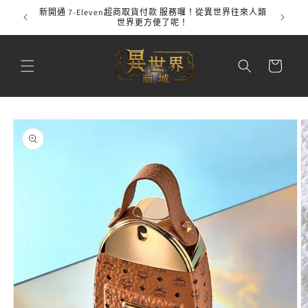
跳至內
新開通 7-Eleven超商取貨付款 服務囉！從異世界往來人類
全館
容
世界更方便了呢！
購
物
車
略過產
品資訊