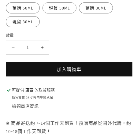
預購 50ML
現貨 50ML
預購 30ML
現貨 30ML
數量
MCM
MCM
經
經
典
典
加入購物車
背
背
包
包
淡
淡
可提供
東區
的取貨服務
香
香
通常會在 24 小時內準備就緒
精
精
檢視商店資訊
Classic
Classic
Backpack
Backpack
✬ 商品寄送約 7~14個工作天到貨！預購商品從國外代購，約
Eau
Eau
De
De
10~18個工作天到貨！