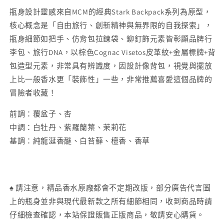
Parfum
Parfum
瓶身設計靈感來自MCM的經典Stark Backpack系列為原型，
數
數
核心概念是「自由旅行、創新精神與無界限的自我探索」，
量
量
瓶身細節如把手、仿背包拉鍊袋、鉚釘飾元素皆彰顯品牌行
減
增
李包、旅行DNA，以棕色Cognac Visetos皮革紋+金屬標牌+背
少
加
包造型元素，非常具有辨識度，因設計像背包，視覺與擺放
上比一般香水更「裝飾性」一些，非常推薦喜愛這個品牌的
冒險者收藏！
前調：覆盆子、杏
中調：白牡丹、紫羅蘭葉、茉莉花
基調：純龍涎香醚、白苔蘚、檀香、香草
♠ 請注意，精品香水原廠都會不定期改版，部分廣告代言圖
上的瓶身並非與現代最新款之所有細節相同，收到商品時請
仔細檢查確認，本站保證販售正版商品，敬請安心購貨。