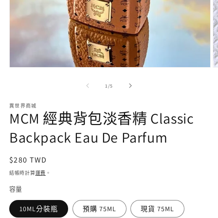
在
互
/
1
/
5
動
視
異世界商城
窗
MCM 經典背包淡香精 Classic
中
開
Backpack Eau De Parfum
啟
多
媒
定
$280 TWD
體
價
檔
結帳時計算
運費
。
案
容量
1
2
10ML分裝瓶
預購 75ML
現貨 75ML