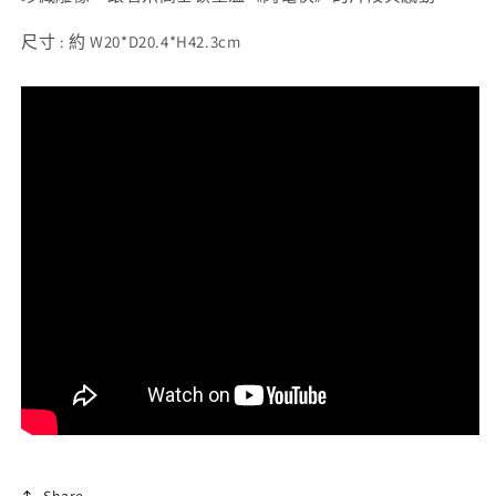
數
數
尺寸 : 約 W20*D20.4*H42.3cm
量
量
減
增
少
加
Share