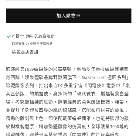
071
071
DC
DC
加入購物車
擴
擴
展
展
宇
宇
可提供
東區
的取貨服務
宙
宙
通常會在 24 小時內準備就緒
極
極
檢視商店資訊
匠
匠
系
系
飾演經典1989蝙蝠俠的米高基頓，事隔多年重披蝙蝠戰袍驚
列
列
奇回歸！娛樂體驗品牌野獸國旗下「Master craft 極匠系列」
蝙
蝙
珍藏雕像系列，推出來自DC多重宇宙《閃電俠》電影中「米
蝠
蝠
高基頓版」的蝙蝠俠，身穿新的「現代戰衣」蝙蝠裝驚喜登
俠
俠
場，考究蝙蝠裝的細節，胸前經典的黃色蝙蝠標誌、腰帶，
現
現
並提升了身體及四肢的肌肉線條感，搭配布料材質的披風；
代
代
精緻的雕刻與上色，即使配戴著蝙蝠面罩，也能將臉部的皺
戰
戰
紋與樣貌還原，增加整體雕像的仿真度！全球限量3000尊的
衣
衣
珍藏雕像，跟著米高基頓重溫《閃電俠》的片段與感動。
款
款