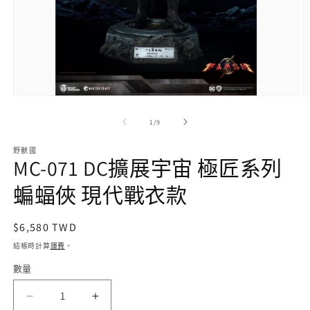
在
互
/
1
/
9
動
視
野獸國
窗
MC-071 DC擴展宇宙 極匠系列
中
開
蝙蝠俠 現代戰衣款
啟
多
媒
定
$6,580 TWD
體
價
檔
結帳時計算
運費
。
案
數量
1
2
MC-
MC-