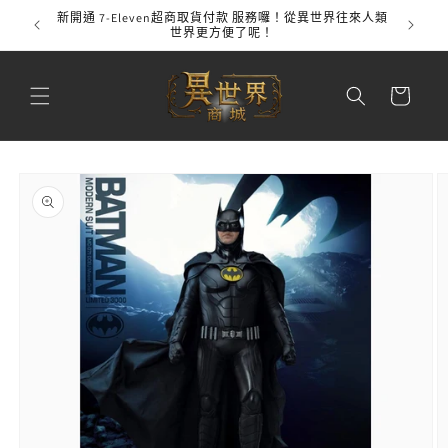
跳至內
新開通 7-Eleven超商取貨付款 服務囉！從異世界往來人類
全館
容
世界更方便了呢！
購
物
車
略過產
品資訊