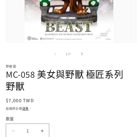
在
互
/
1
/
7
動
視
野獸國
窗
MC-058 美女與野獸 極匠系列
中
開
野獸
啟
多
媒
定
$7,000 TWD
體
價
檔
結帳時計算
運費
。
案
數量
1
2
MC-
MC-