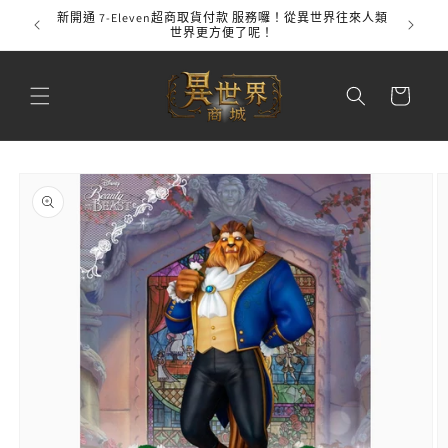
跳至內
新開通 7-Eleven超商取貨付款 服務囉！從異世界往來人類
全館
容
世界更方便了呢！
購
物
車
略過產
品資訊