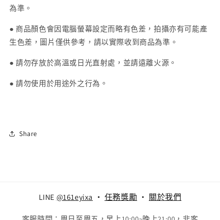
為準。
● 商品顏色會因電腦螢幕設定而略有色差，拍攝亦有可能產
生色差，圖片僅供參考，請以實際收到商品為準。
● 請勿存放於高溫或日光直射處，並請遠離火源。
● 請勿使用於用途外之行為。
Share
LINE
@161eyixa
‧
任務獎勵
‧
關於我們
客服時間：周日至周五，早上10:00~晚上21:00，非客