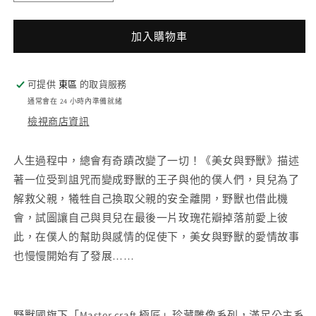
058
058
美
美
加入購物車
女
女
與
與
野
野
可提供
東區
的取貨服務
獸
獸
通常會在 24 小時內準備就緒
極
極
檢視商店資訊
匠
匠
系
系
人生過程中，總會有奇蹟改變了一切！《美女與野獸》描述
列
列
著一位受到詛咒而變成野獸的王子與他的僕人們，貝兒為了
野
野
解救父親，犧牲自己換取父親的安全離開，野獸也借此機
獸
獸
會，試圖讓自己與貝兒在最後一片玫瑰花瓣掉落前愛上彼
數
數
此，在僕人的幫助與感情的促使下，美女與野獸的愛情故事
量
量
也慢慢開始有了發展……
減
增
少
加
野獸國旗下「Master craft 極匠」珍藏雕像系列，滿足公主系