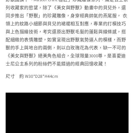
列收藏家的慾望，除了《美女與野獸》動畫中的貝兒外，還
同步推出「野獸」的珍藏雕像，身穿經典帥氣的燕尾服， 衣
領上的紋路小細節與貝兒的裙襬相互對應，專業的打模技巧
與上色描繪技術，考究還原出野獸毛髮的蓬鬆與線條感，搭
配細緻的表情雕塑，如實呈現出野獸氣勢逼人的模樣，而野
獸的手上與地台的兩側，則以白玫瑰花為代表，缺一不可的
《美女與野獸》絕美角色組合，全球限量3000尊，是喜愛迪
士尼公主系列的粉絲們不能錯過的經典回憶收藏！
尺寸 約 W30*D28*H44cm