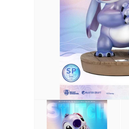
在
互
動
視
窗