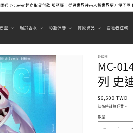
開通 7-Eleven超商取貨付款 服務囉！從異世界往來人類世界更方便了呢
模型
暢銷香水
彩妝保養
質感飾品
冒險者任務
野獸國
MC-0
列 史
定
$6,500 TWD
價
結帳時計算
運費
。
數量
MC-