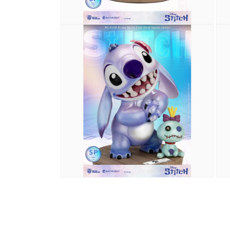
2
3
在
在
互
互
動
動
視
視
窗
窗
中
中
開
開
啟
啟
多
多
媒
媒
體
體
檔
檔
案
案
4
5
在
在
互
互
動
動
視
視
窗
窗