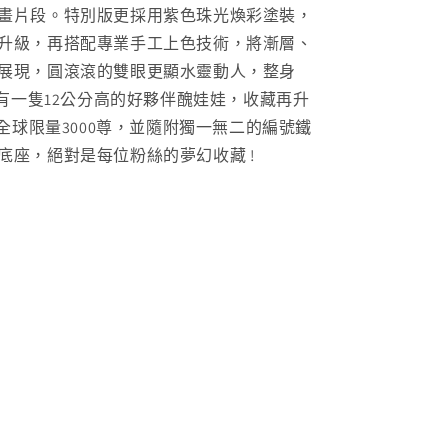
加
畫片段。特別版更採用紫色珠光煥彩塗裝，
升級，再搭配專業手工上色技術，將漸層、
展現，圓滾滾的雙眼更顯水靈動人，整身
配有一隻12公分高的好夥伴醜娃娃，收藏再升
版全球限量3000尊，並隨附獨一無二的編號鐵
底座，絕對是每位粉絲的夢幻收藏 !