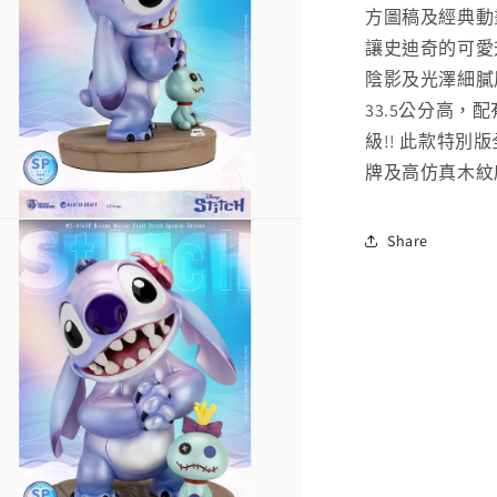
少
方圖稿及經典動
讓史迪奇的可愛
陰影及光澤細膩
33.5公分高，
級!! 此款特別
牌及高仿真木紋
Share