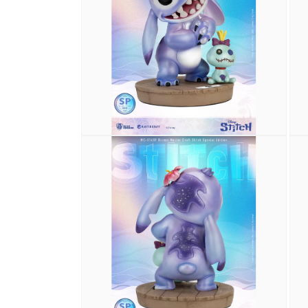
中
開
啟
多
媒
體
檔
案
1
在
在
互
互
動
動
視
視
窗
窗
中
中
開
開
啟
啟
多
多
媒
媒
體
體
檔
檔
案
案