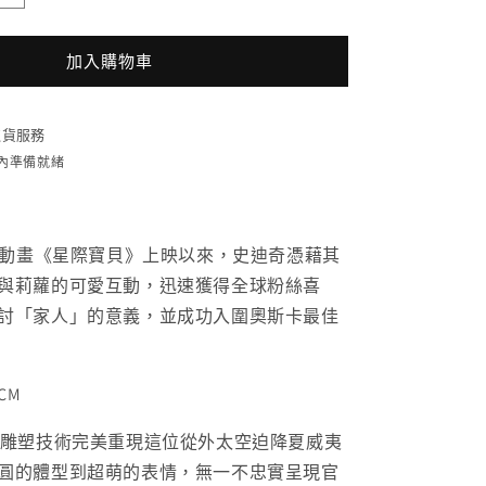
014SP
迪
加入購物車
士
尼
極
貨服務
匠
時內準備就緒
系
列
史
士尼動畫《星際寶貝》上映以來，史迪奇憑藉其
迪
與莉蘿的可愛互動，迅速獲得全球粉絲喜
奇
討「家人」的意義，並成功入圍奧斯卡最佳
特
別
版
CM
數
量
D雕塑技術完美重現這位從外太空迫降夏威夷
增
圓的體型到超萌的表情，無一不忠實呈現官