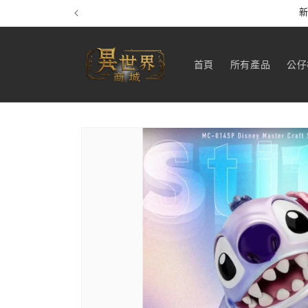
跳至內
新
容
首頁
所有產品
公仔
略過產
品資訊