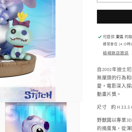
014SP
迪
士
尼
極
可提供
東區
的取
匠
通常會在 24 小
系
檢視商店資訊
列
史
自2002年迪
迪
無厘頭的行為和
奇
愛。電影深入探
特
動畫片獎。
別
版
尺寸 約 H 33.5 
數
量
野獸國以專業3
減
的搗蛋鬼，從渾