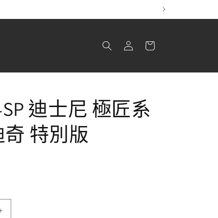
！
購
登
物
入
車
14SP 迪士尼 極匠系
迪奇 特別版
MC-