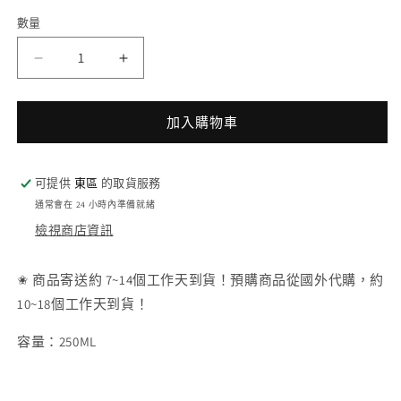
數量
KIEHL&#39;S
KIEHL&#39;S
契
契
爾
爾
加入購物車
氏
氏
極
極
限
限
可提供
東區
的取貨服務
男
男
通常會在 24 小時內準備就緒
性
性
檢視商店資訊
活
活
膚
膚
✬ 商品寄送約 7~14個工作天到貨！預購商品從國外代購，約
露
露
10~18個工作天到貨！
數
數
容量：250ML
量
量
減
增
少
加