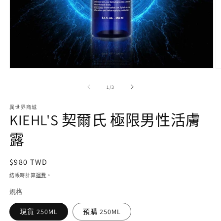
在
互
/
1
/
3
動
視
異世界商城
窗
KIEHL'S 契爾氏 極限男性活膚
中
開
露
啟
多
媒
定
$980 TWD
體
價
檔
結帳時計算
運費
。
案
規格
1
2
現貨 250ML
預購 250ML