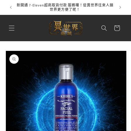
跳至內
新開通 7-Eleven超商取貨付款 服務囉！從異世界往來人類
全館
容
世界更方便了呢！
購
物
車
略過產
品資訊