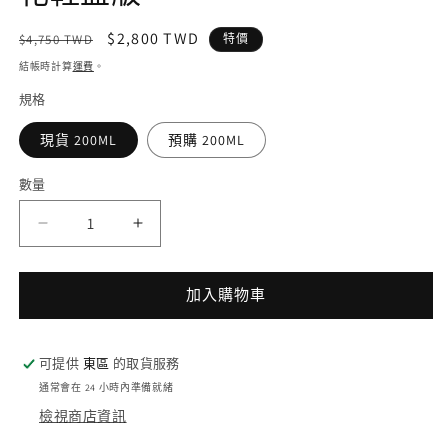
案
1
定
售
$2,800 TWD
$4,750 TWD
特價
價
價
結帳時計算
運費
。
規格
現貨 200ML
預購 200ML
數量
Estee
Estee
Lauder
Lauder
雅
雅
加入購物車
詩
詩
蘭
蘭
黛
黛
可提供
東區
的取貨服務
Micro
Micro
通常會在 24 小時內準備就緒
Essence
Essence
檢視商店資訊
微
微