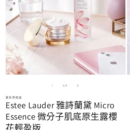
在
互
動
/
視
1
/
4
窗
中
異世界商城
Estee Lauder 雅詩蘭黛 Micro
開
啟
Essence 微分子肌底原生露櫻
多
2
媒
花輕盈版
體
檔