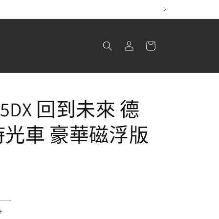
！
購
登
物
入
車
005DX 回到未來 德
時光車 豪華磁浮版
EAF-