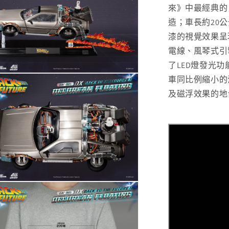
量
來》中最經典的
減
造；車長約20
少
漆的視覺效果呈
電線、風琴式引
了LED燈發光
車同比例縮小的
及磁浮效果的地