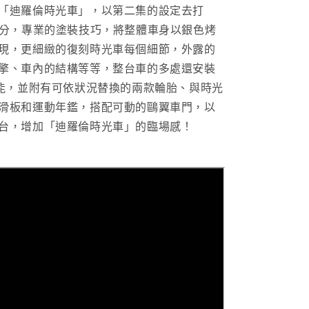
量
「迪羅倫時光車」，以第二集的設定去打
增
公分，專業的塗裝技巧，將整體車身以銀色烤
加
現，更細緻的復刻時光車每個細節，外露的
擎、車內的結構等等，整台車的多處還安裝
功能，並附有可依狀況替換的兩款輪胎、與時光
滑板和運動年鑑，搭配可動的鷗翼車門，以
台，增加「迪羅倫時光車」的臨場感！