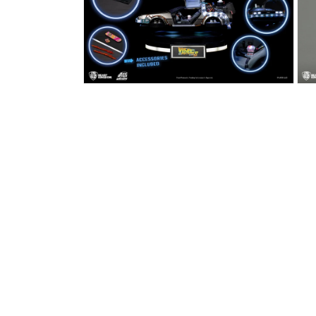
中
中
開
開
啟
啟
多
多
媒
媒
體
體
檔
檔
在
在
案
案
互
互
6
7
動
動
視
視
窗
窗
中
中
開
開
啟
啟
多
多
媒
媒
體
體
檔
檔
案
案
8
9