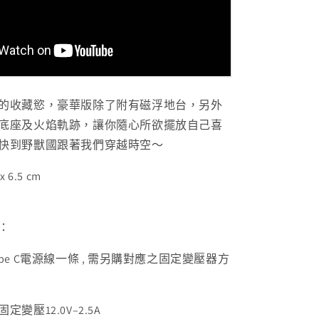
的收藏慾，豪華版除了附有磁浮地台，另外
底座及火焰軌跡，讓你隨心所欲擺放自己喜
快到野獸國跟著我們穿越時空～
x 6.5 cm
：
pe C電源線一條 , 需另購對應之固定變壓器方
變壓12.0V–2.5A