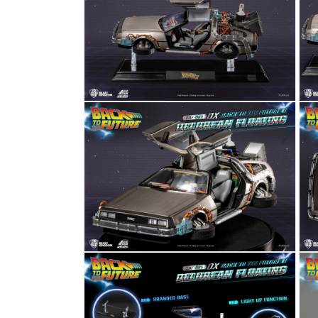
窗
窗
中
中
開
開
啟
啟
多
多
媒
媒
體
體
檔
檔
在
在
案
案
互
互
2
3
動
動
視
視
窗
窗
中
中
開
開
啟
啟
多
多
媒
媒
體
體
檔
檔
在
在
案
案
互
互
4
5
動
動
視
視
窗
窗