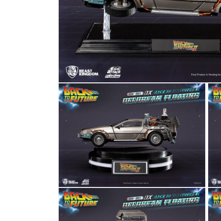
在
互
動
視
窗
中
開
啟
多
媒
體
檔
在
在
案
互
互
1
動
動
視
視