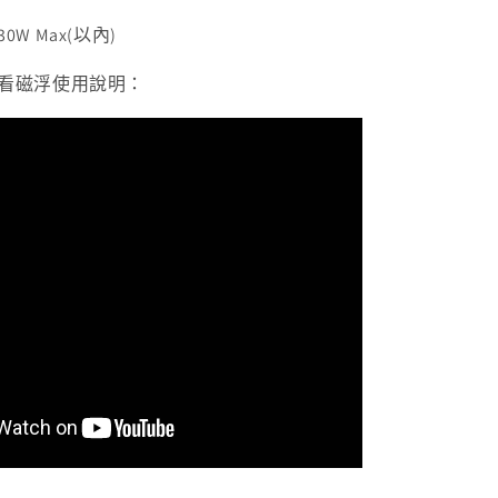
W Max(以內)
看磁浮使用說明：