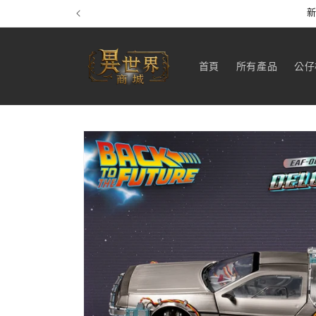
跳至內
新
容
首頁
所有產品
公仔
略過產
品資訊