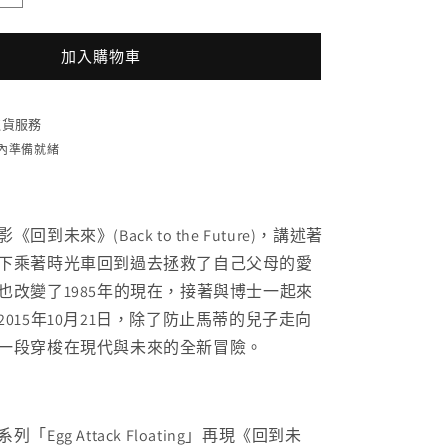
005DX
回
加入購物車
到
未
來
貨服務
德
時內準備就緒
羅
倫
時
到未來》(Back to the Future)，講述著
光
下乘著時光車回到過去拯救了自己父母的愛
車
也改變了1985年的現在，接著與博士一起來
豪
015年10月21日，除了防止馬蒂的兒子走向
華
一段穿梭在現代與未來的全新冒險。
磁
浮
版
數
Egg Attack Floating」再現《回到未