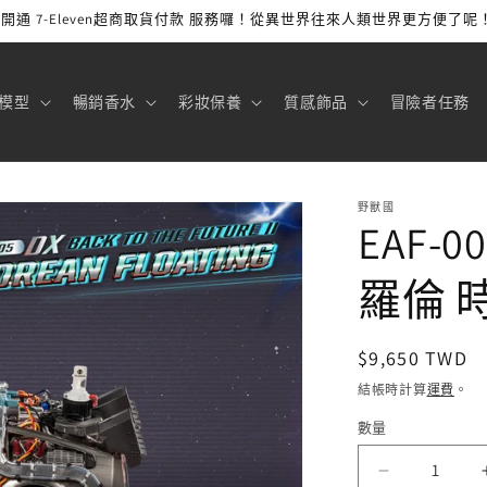
開通 7-Eleven超商取貨付款 服務囉！從異世界往來人類世界更方便了呢
模型
暢銷香水
彩妝保養
質感飾品
冒險者任務
野獸國
EAF-
羅倫 
定
$9,650 TWD
價
結帳時計算
運費
。
數量
EAF-