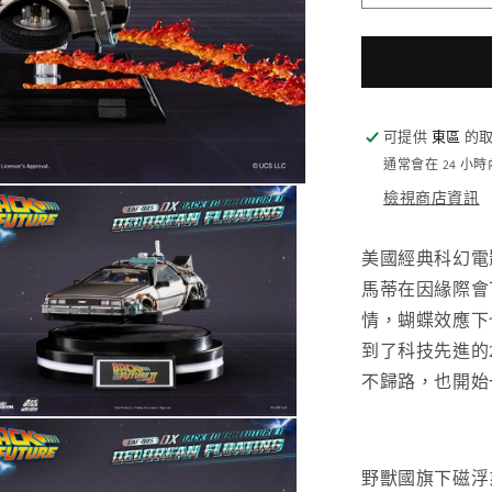
005DX
回
到
未
來
可提供
東區
的取
德
通常會在 24 小
羅
檢視商店資訊
倫
時
美國經典科幻電影《回
光
馬蒂在因緣際會
車
情，蝴蝶效應下
豪
到了科技先進的2
華
不歸路，也開始
磁
浮
版
數
野獸國旗下磁浮系列「