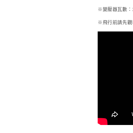
※變壓器瓦數：30
※飛行前請先觀