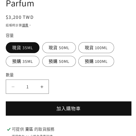
Parfum
媒
體
檔
定
$3,200 TWD
案
價
1
結帳時計算
運費
。
容量
現貨 35ML
現貨 50ML
現貨 100ML
預購 35ML
預購 50ML
預購 100ML
數量
CHANEL
CHANEL
香
香
奈
奈
加入購物車
兒
兒
嘉
嘉
柏
柏
可提供
東區
的取貨服務