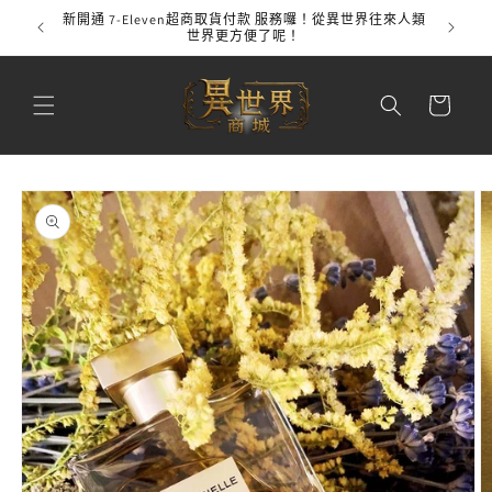
跳至內
新開通 7-Eleven超商取貨付款 服務囉！從異世界往來人類
全館
容
世界更方便了呢！
購
物
車
略過產
品資訊