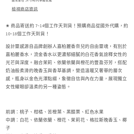
麗
麗
通常會在 24 小時內準備就緒
琉
琉
檢視商店資訊
金
金
香
香
✬ 商品寄送約 7~14個工作天到貨！預購商品從國外代購，約
水
水
10~18個工作天到貨！
Gabrielle
Gabrielle
Essence
Essence
設計靈感源自品牌創辦人嘉柏麗香奈兒的自由靈魂，有別於
Eau
Eau
嘉柏麗香水，流金香水以更濃郁細膩的白花香氣詮釋女性的
De
De
光芒與深度。融合茉莉、依蘭依蘭與橙花的豐盈芬芳，搭配
Parfum
Parfum
奶油般柔滑的晚香玉與香草基調，營造溫暖又奢華的層次
數
數
感，瓶身以金色光澤點綴，象徵自信與內在力量，展現獨立
量
量
減
增
女性耀眼卻溫柔的另一種姿態。
少
加
前調：桃子、柑橘、苦橙葉、黑醋栗、紅色水果
中調：白花、依蘭依蘭、橙花、茉莉花、格拉斯晚香玉、椰
子