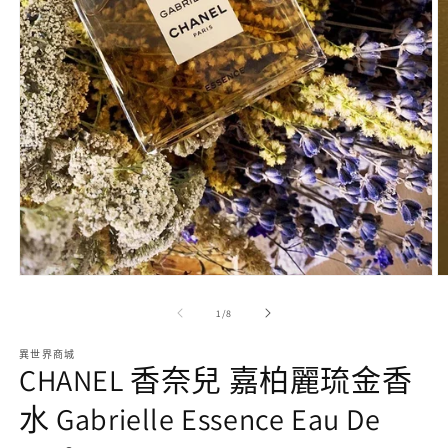
在
互
/
1
/
8
動
視
異世界商城
窗
CHANEL 香奈兒 嘉柏麗琉金香
中
2
開
水 Gabrielle Essence Eau De
啟
多