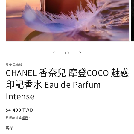
在
互
/
1
/
8
動
視
異世界商城
窗
CHANEL 香奈兒 摩登COCO 魅惑
中
開
印記香水 Eau de Parfum
啟
多
Intense
媒
體
檔
定
$4,400 TWD
案
價
1
2
結帳時計算
運費
。
容量