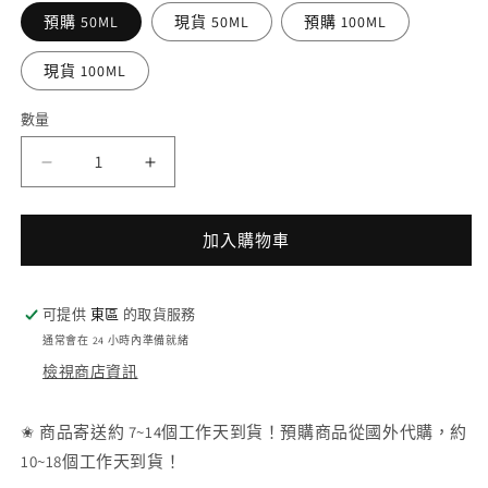
預購 50ML
現貨 50ML
預購 100ML
現貨 100ML
數量
CHANEL
CHANEL
香
香
奈
奈
加入購物車
兒
兒
摩
摩
登
登
可提供
東區
的取貨服務
COCO
COCO
通常會在 24 小時內準備就緒
魅
魅
檢視商店資訊
惑
惑
印
印
✬ 商品寄送約 7~14個工作天到貨！預購商品從國外代購，約
記
記
10~18個工作天到貨！
香
香