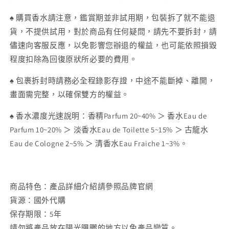
♠ 購買香水請注意，鑑賞期並非試用期，包裝拆了就不能退
貨，不提供試用，對於商品有任何疑問，請先不要拆封，請
儘速向客服反應，以免影響您辦退的權益，也可能依照損毀
程度扣除為回復原狀所必要的費用。
♠ 包裹拆封時請務必全程錄影存證，中途不能斷掉、離開，
畫面需完整，以確保雙方的權益。
♠ 香水濃度光速說明：香精
Parfum 20~40% ＞ 香水
Eau de
Parfum 10~20% ＞ 淡香水Eau de Toilette 5~15% ＞ 古龍水
Eau de Cologne 2~5% ＞ 清香水Eau Fraiche 1~3%。
商品特色：產品詳細介紹請參照品牌官網
貨源：國外代購
保存期限：5年
請勿將產品放在陽光曝曬的地方以免產品變質。