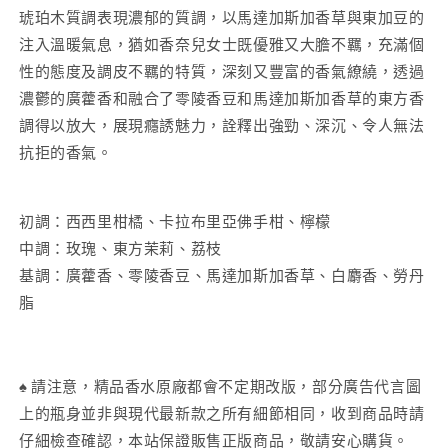
水
水
琥珀木質調表現濃郁的質調，以馬達加斯加香草與東加豆的
Eau
Eau
注入溫暖氣息，猶如香奈兒女士既優雅又大膽不羈，充滿個
de
de
性的態度及調皮不羈的特質，深刻又豐富的香氣繚繞，透過
Parfum
Parfum
濃鬱的廣藿香和融合了零陵香豆和馬達加斯加香草的東方香
Intense
Intense
調得以放大，展現癮誘魅力，詮釋出強勁、深沉、令人無法
數
數
量
量
抗拒的香氣。
減
增
少
加
初調：西西里柑橘、卡拉布里亞佛手柑、檸檬
中調：玫瑰、東方茉莉、荔枝
基調：廣藿香、零陵香豆、馬達加斯加香草、白麝香、勞丹
脂
♠ 請注意，精品香水原廠都會不定期改版，部分廣告代言圖
上的瓶身並非與現代最新款之所有細節相同，收到商品時請
仔細檢查確認，本站保證販售正版商品，敬請安心購貨。