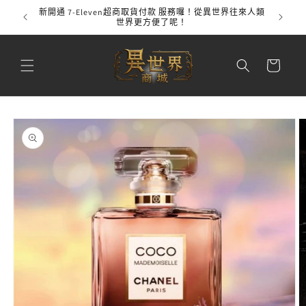
跳至內
新開通 7-Eleven超商取貨付款 服務囉！從異世界往來人類
全館
容
世界更方便了呢！
購
物
車
略過產
品資訊