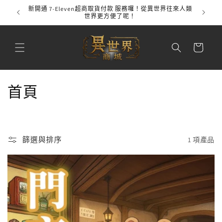
跳至內
新開通 7-Eleven超商取貨付款 服務囉！從異世界往來人類
全館
容
世界更方便了呢！
購
物
車
商
首頁
品
系
篩選與排序
1 項產品
列
: