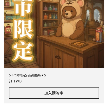
☪✧門市限定商品結帳區✦☪
定
$1 TWD
價
加入購物車