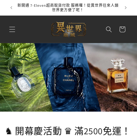
跳至內
新開通 7-Eleven超商取貨付款 服務囉！從異世界往來人類
全館
容
世界更方便了呢！
購
物
車
♞ 開幕慶活動 ♛ 滿2500免運！