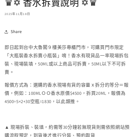
♛✡ 香水拆賣說明 ✡♛
2025年11月18日
Share
即日起到台中大魯閣９樓美莎專櫃門市，可購買門市限定
「大瓶裝香水拆賣小瓶裝」唷！香水有現貨品一率現場拆包
裝、現場裝填，50ML或以上商品可拆賣，50ML以下不可拆
賣。
報價方式為：選購的香水現場有貨的容量ｘ拆分的等分＝報
價，例如：100MLＯＯ香水原價$4500，拆買20ML，報價為
4500÷5×2+30空瓶=1830，以此類推。
▲ 現場拆裝、裝填，約需等30分鐘若無現貨則需依照網站預
購流程預定，到貨後才進行分裝、預約取貨