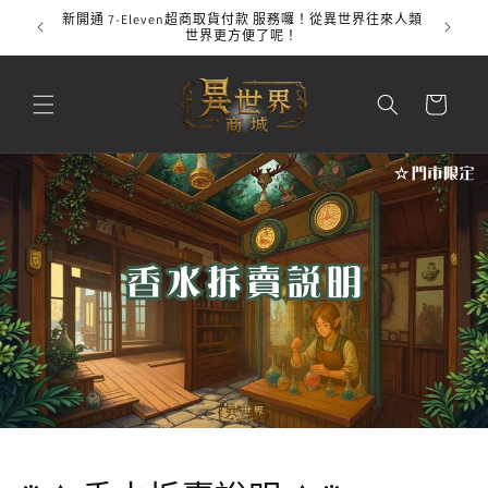
跳至內
新開通 7-Eleven超商取貨付款 服務囉！從異世界往來人類
全館
容
世界更方便了呢！
購
物
車