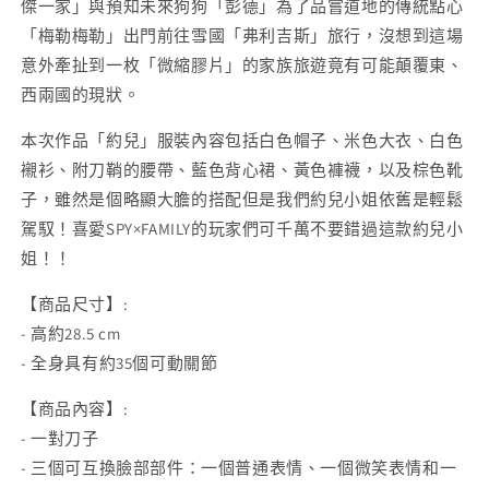
裝
裝
傑一家」與預知未來狗狗「彭德」為了品嘗道地的傳統點心
版
版
「梅勒梅勒」出門前往雪國「弗利吉斯」旅行，沒想到這場
數
數
意外牽扯到一枚「微縮膠片」的家族旅遊竟有可能顛覆東、
量
量
西兩國的現狀。
減
增
本次作品「約兒」服裝內容包括白色帽子、米色大衣、白色
少
加
襯衫、附刀鞘的腰帶、藍色背心裙、黃色褲襪，以及棕色靴
子，雖然是個略顯大膽的搭配但是我們約兒小姐依舊是輕鬆
駕馭！喜愛SPY×FAMILY的玩家們可千萬不要錯過這款約兒小
姐！！
【商品尺寸】:
- 高約28.5 cm
- 全身具有約35個可動關節
【商品內容】:
- 一對刀子
- 三個可互換臉部部件：一個普通表情、一個微笑表情和一