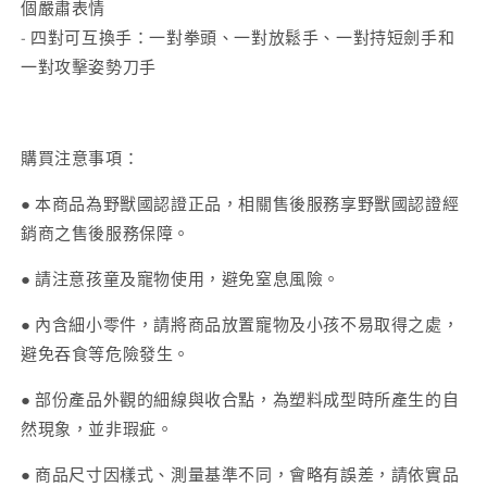
個嚴肅表情
- 四對可互換手：一對拳頭、一對放鬆手、一對持短劍手和
一對攻擊姿勢刀手
購買注意事項：
● 本商品為野獸國認證正品，相關售後服務享野獸國認證經
銷商之售後服務保障。
● 請注意孩童及寵物使用，避免窒息風險。
● 內含細小零件，請將商品放置寵物及小孩不易取得之處，
避免吞食等危險發生。
● 部份產品外觀的細線與收合點，為塑料成型時所產生的自
然現象，並非瑕疵。
● 商品尺寸因樣式、測量基準不同，會略有誤差，請依實品