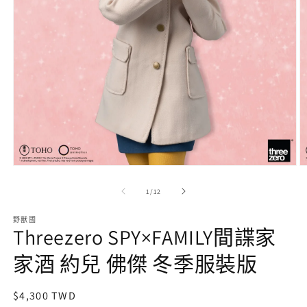
在
互
/
1
/
12
動
視
野獸國
窗
Threezero SPY×FAMILY間諜家
中
開
家酒 約兒 佛傑 冬季服裝版
啟
多
媒
定
$4,300 TWD
體