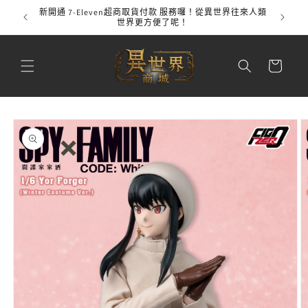
跳至內
新開通 7-Eleven超商取貨付款 服務囉！從異世界往來人類
全館
容
世界更方便了呢！
購
物
車
略過產
品資訊