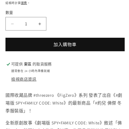
價
檔
結帳時計算
運費
。
案
數量
1
2
Threezero
Threezero
SPY×FAMILY
SPY×FAMILY
間
間
加入購物車
諜
諜
家
家
家
家
可提供
東區
的取貨服務
酒
酒
通常會在 24 小時內準備就緒
約
約
檢視商店資訊
兒
兒
佛
佛
國際收藏品牌 #threezero 《FigZero》系列 發表了出自《#劇
傑
傑
場版 SPY×FAMILY CODE: White》的最新商品「#約兒 佛傑 冬
冬
冬
季服裝版」！
季
季
服
服
全新原創故事《劇場版 SPY×FAMILY CODE: White》敘述「佛