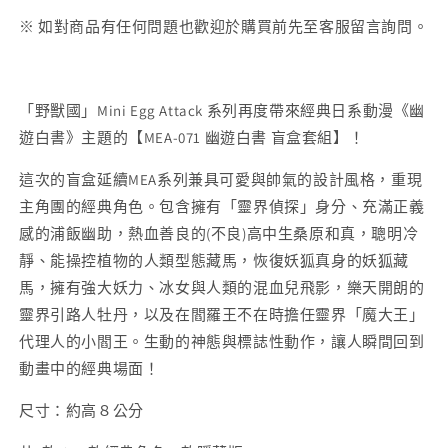
※ 如對商品有任何問題也歡迎於購買前先至客服留言詢問。
「野獸國」Mini Egg Attack 系列再度帶來經典日系動漫《幽
遊白書》主題的【MEA-071 幽遊白書 盲盒套組】！
這次的盲盒延續MEA系列兼具可愛與帥氣的設計風格，重現
主角團的經典角色。包含擁有「靈界偵探」身分、充滿正義
感的浦飯幽助，熱血善良的(不良)高中生桑原和真，聰明冷
靜、能操控植物的人類型態藏馬，恢復妖狐真身的妖狐藏
馬，擁有強大妖力、冰女與人類的混血兒飛影，樂天開朗的
靈界引路人牡丹，以及在閻羅王不在時擔任靈界「魔大王」
代理人的小閻王。生動的神態與標誌性動作，讓人瞬間回到
動畫中的經典場面！
尺寸：約高８公分