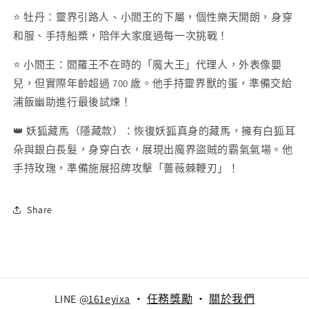
⭐ 牡丹：靈界引路人、小閻王的下屬，個性樂天開朗，身穿
和服、手持船槳，陪伴大家度過每一次挑戰！
⭐ 小閻王：閻羅王不在時的「魔大王」代理人，外表像嬰
兒，但實際年齡超過 700 歲。他手持靈界獸的蛋，準備交給
浦飯幽助進行最後試煉！
👑 妖狐藏馬（隱藏款）：恢復妖狐真身的藏馬，擁有白狐耳
朵與銀白長髮，身穿白衣，展現出魔界盜賊的霸氣氣場。他
手持玫瑰，準備施展招牌攻擊「薔薇棘鞭刃」！
Share
LINE
@161eyixa
‧
任務獎勵
‧
關於我們