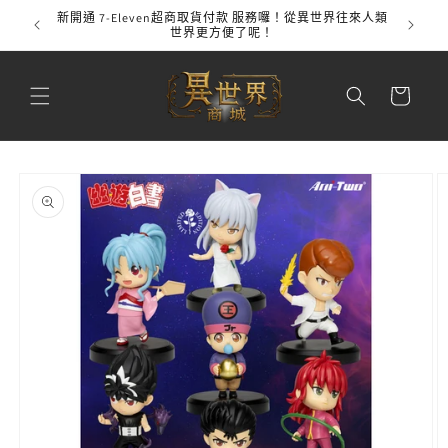
跳至內
新開通 7-Eleven超商取貨付款 服務囉！從異世界往來人類
全館
容
世界更方便了呢！
購
物
車
略過產
品資訊