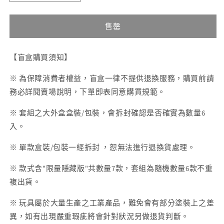
071
071
幽
幽
售罄
遊
遊
白
白
書
書
【盲盒購買須知】
系
系
※ 為保障消費者權益，盲盒一律不提供退換服務，購買前請
列
列
務必詳閱賣場說明，下單即表同意購買規範。
盲
盲
盒
盒
※ 套組之大外盒盒裝/包裝，會拆封確認是否確實為數量6
套
套
入。
組
組
(6
(6
※ 單款盒裝/包裝一經拆封 ，恕無法進行退換貨處理。
入)
入)
※ 款式含"限量隱藏版"共數量7款，套組為隨機數量6款不重
數
數
複出貨。
量
量
減
增
※ 玩具屬於大量生產之工業產品，難免會有部分塗裝上之差
少
加
異，如有出現嚴重瑕疵將會針對狀況另做退貨判斷。