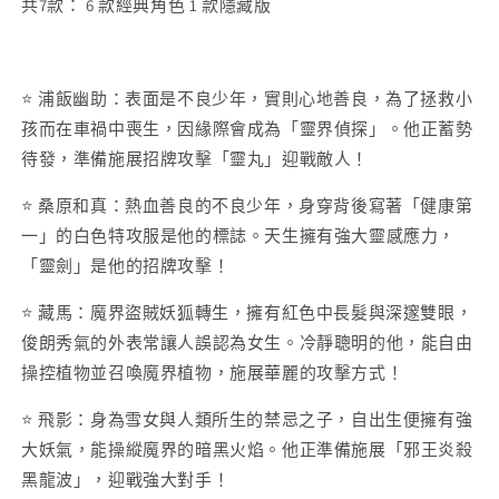
共7款： 6 款經典角色 1 款隱藏版
⭐ 浦飯幽助：表面是不良少年，實則心地善良，為了拯救小
孩而在車禍中喪生，因緣際會成為「靈界偵探」。他正蓄勢
待發，準備施展招牌攻擊「靈丸」迎戰敵人！
⭐ 桑原和真：熱血善良的不良少年，身穿背後寫著「健康第
一」的白色特攻服是他的標誌。天生擁有強大靈感應力，
「靈劍」是他的招牌攻擊！
⭐ 藏馬：魔界盜賊妖狐轉生，擁有紅色中長髮與深邃雙眼，
俊朗秀氣的外表常讓人誤認為女生。冷靜聰明的他，能自由
操控植物並召喚魔界植物，施展華麗的攻擊方式！
⭐ 飛影：身為雪女與人類所生的禁忌之子，自出生便擁有強
大妖氣，能操縱魔界的暗黑火焰。他正準備施展「邪王炎殺
黑龍波」，迎戰強大對手！