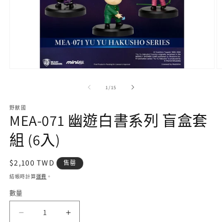
在
互
/
1
/
15
動
視
野獸國
窗
MEA-071 幽遊白書系列 盲盒套
中
開
組 (6入)
啟
多
媒
定
$2,100 TWD
售罄
體
價
檔
結帳時計算
運費
。
案
數量
1
2
MEA-
MEA-