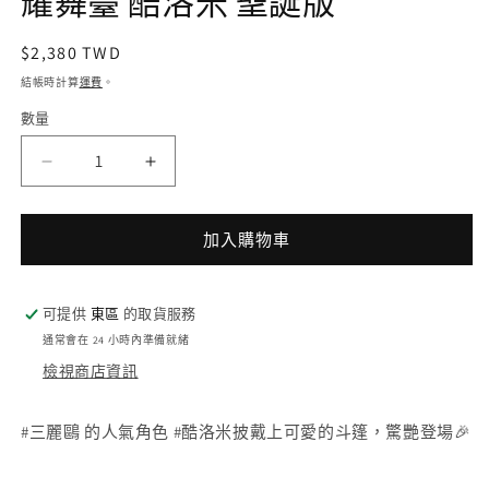
耀舞臺 酷洛米 聖誕版
定
$2,380 TWD
價
結帳時計算
運費
。
2
數量
MarTube
MarTube
x
x
Sanrio
Sanrio
加入購物車
藍
藍
芽
芽
喇
喇
可提供
東區
的取貨服務
叭
叭
通常會在 24 小時內準備就緒
閃
閃
檢視商店資訊
耀
耀
舞
舞
#三麗鷗 的人氣角色 #酷洛米披戴上可愛的斗篷，驚艷登場🎉
臺
臺
酷
酷