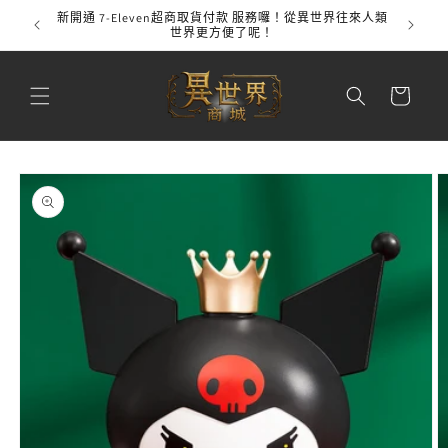
跳至內
新開通 7-Eleven超商取貨付款 服務囉！從異世界往來人類
全館
容
世界更方便了呢！
購
物
車
略過產
品資訊