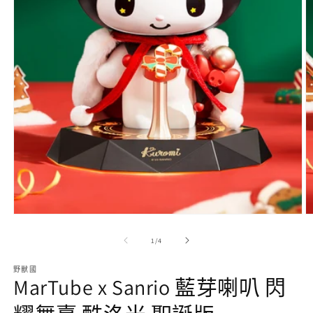
在
互
動
視
窗
中
開
啟
多
媒
體
/
1
/
4
檔
案
野獸國
1
MarTube x Sanrio 藍芽喇叭 閃