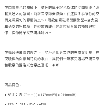
洛
洛
在閃爍星光的映襯下，橘色的底座燈光為你的空間增添了溫
米
米
暖又迷人的氛圍，隨著音樂節奏律動，在這個冬季讓你的空
聖
聖
間充滿魔幻的節慶氣息✨。兩款創意磁吸開關造型—麥克風
誕
誕
和俏皮的拐杖糖，輕輕放置即可輕鬆控制音樂的播放與暫
版
版
停，操作簡單又充滿趣味🎶。
數
數
量
量
減
增
少
加
在舞台般璀璨的燈光下，酷洛米化身為你的專屬女明星，在
夜晚裡為你獻唱特別的歌曲，讓我們一起享受這場充滿音樂
和歡樂的酷洛米音樂盛宴吧！🎄🌟
商品特色：
● 尺寸：約179mm(L) x 177mm(W) x 244mm(H)
● 材質： ABS、PVC、矽膠