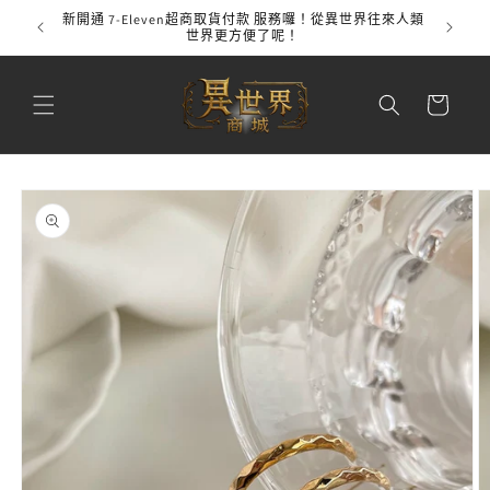
跳至內
新開通 7-Eleven超商取貨付款 服務囉！從異世界往來人類
全館
容
世界更方便了呢！
購
物
車
略過產
品資訊