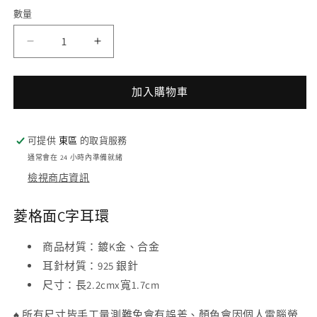
體
數量
檔
案
1
2
菱
菱
格
格
面
面
加入購物車
C
C
字
字
耳
耳
可提供
東區
的取貨服務
環
環
通常會在 24 小時內準備就緒
-
-
檢視商店資訊
925
925
純
純
菱格面C字耳環
銀
銀
針
針
商品材質
：鍍K金、合金
數
數
耳針材質
：
925 銀針
量
量
尺寸
：長2.2cmx寬1.7cm
減
增
♠
所有尺寸皆手工量測難免會有誤差、顏色會因個人電腦螢
少
加