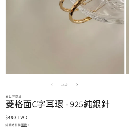
在
互
/
1
/
10
動
視
異世界商城
窗
菱格面C字耳環 - 925純銀針
中
開
啟
定
$490 TWD
多
價
結帳時計算
運費
。
媒