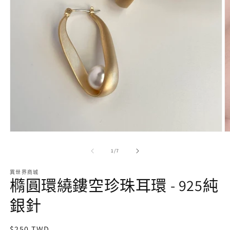
在
互
動
視
窗
中
開
啟
/
1
/
7
多
媒
異世界商城
體
橢圓環繞鏤空珍珠耳環 - 925純
檔
案
銀針
1
定
$250 TWD