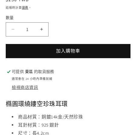
價
結帳時計算
運費
。
數量
2
橢
橢
圓
圓
環
環
加入購物車
繞
繞
鏤
鏤
可提供
東區
的取貨服務
空
空
通常會在 24 小時內準備就緒
珍
珍
檢視商店資訊
珠
珠
耳
耳
橢圓環繞鏤空珍珠耳環
環
環
-
-
925
925
商品材質
：
銅鍍14k金/天然珍珠
純
純
耳針材質
：
925 銀針
銀
銀
尺寸
：
長4.2cm