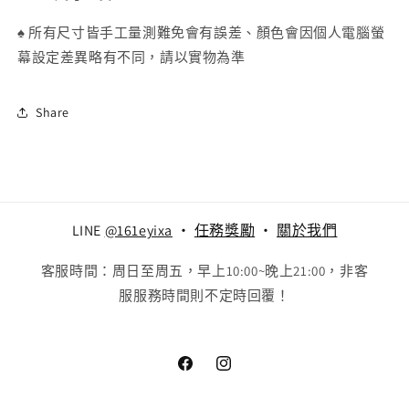
針
針
♠
所有尺寸皆手工量測難免會有誤差、顏色會因個人電腦螢
數
數
幕設定差異略有不同，請以實物為準
量
量
減
增
少
加
Share
LINE
@161eyixa
‧
任務獎勵
‧
關於我們
客服時間：周日至周五，早上10:00~晚上21:00，非客
服服務時間則不定時回覆！
Facebook
Instagram