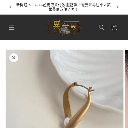
跳至內
新開通 7-Eleven超商取貨付款 服務囉！從異世界往來人類
全館
容
世界更方便了呢！
購
物
車
略過產
品資訊