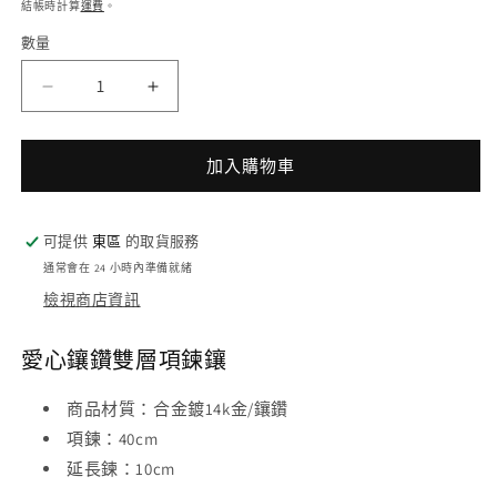
價
結帳時計算
運費
。
體
檔
數量
案
1
2
愛
愛
心
心
鑲
鑲
加入購物車
鑽
鑽
雙
雙
可提供
東區
的取貨服務
層
層
通常會在 24 小時內準備就緒
項
項
檢視商店資訊
鍊
鍊
數
數
愛心鑲鑽雙層項鍊鑲
量
量
減
增
商品材質
：
合金鍍14k金/鑲鑽
少
加
項鍊
：
40cm
延長鍊
：
10cm