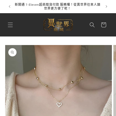
跳至內
新開通 7-Eleven超商取貨付款 服務囉！從異世界往來人類
全館
容
世界更方便了呢！
購
物
車
略過產
品資訊