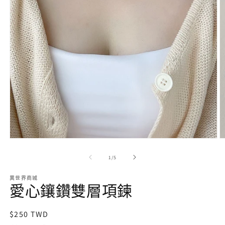
在
互
動
/
1
/
5
視
窗
異世界商城
中
愛心鑲鑽雙層項鍊
開
啟
多
定
$250 TWD
媒